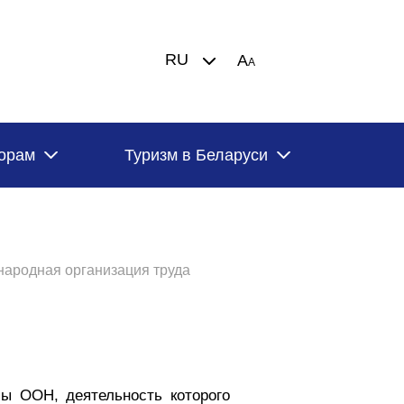
RU
A
A
орам
Туризм в Беларуси
ародная организация труда
ы ООН, деятельность которого